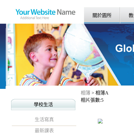
關於園所
教
相簿
> 相簿A
相片張數:5
學校生活
生活寫真
最新課表